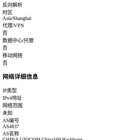
反向解析
时区
Asia/Shanghai
代理/VPN
否
数据中心/托管
否
移动网络
否
网络详细信息
IP类型
IPv4地址
网络范围
未知
AS编号
AS4837
AS名称
CHINA UNICOM China169 Backbone