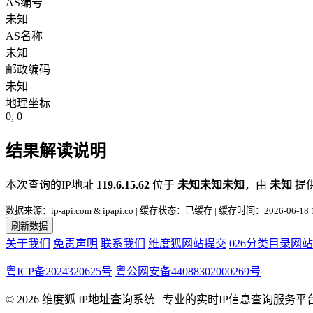
AS编号
未知
AS名称
未知
邮政编码
未知
地理坐标
0, 0
结果解读说明
本次查询的IP地址
119.6.15.62
位于
未知未知未知
，由
未知
提
数据来源：ip-api.com & ipapi.co | 缓存状态：已缓存 | 缓存时间：2026-06-18 1
刷新数据
关于我们
免责声明
联系我们
维度狐网站提交
026分类目录网
粤ICP备2024320625号
粤公网安备44088302000269号
© 2026 维度狐 IP地址查询系统 | 专业的实时IP信息查询服务平